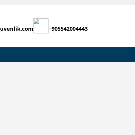
guvenlik.com
+905542004443