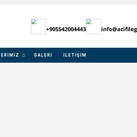
+905542004443
info@acifile
ERİMİZ
GALERI
İLETIŞIM