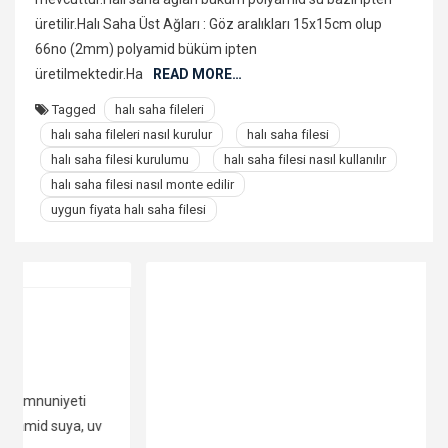
üretilir.Halı Saha Üst Ağları : Göz aralıkları 15x15cm olup
66no (2mm) polyamid büküm ipten
üretilmektedir.Ha
READ MORE…
Tagged
halı saha fileleri
halı saha fileleri nasıl kurulur
halı saha filesi
halı saha filesi kurulumu
halı saha filesi nasıl kullanılır
halı saha filesi nasıl monte edilir
uygun fiyata halı saha filesi
ADANA FİLE
ADIYAMAN FİLE
İNŞAAT BRANDALARI
4 Şubat 2020
Berhan
İnşaat Brandalarında Uygun Fiyat Ve Müşteri Memnuniyeti
Garantisi Açı File Güvenlik’te İnşaat brandaları her tü