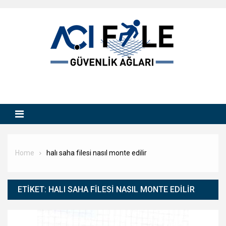
Skip
to
content
Home
halı saha filesi nasıl monte edilir
ETIKET:
HALI SAHA FILESI NASIL MONTE EDILIR