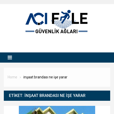
Skip
to
content
Home
inşaat brandası ne işe yarar
ETIKET:
INŞAAT BRANDASI NE IŞE YARAR