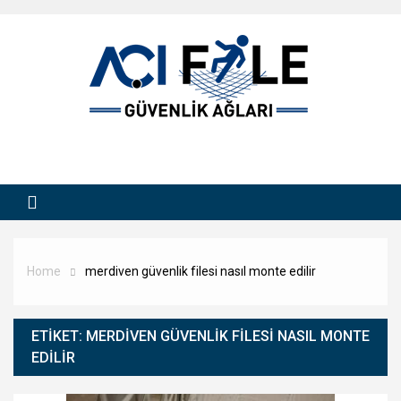
Skip
to
content
Home
merdiven güvenlik filesi nasıl monte edilir
ETIKET:
MERDIVEN GÜVENLIK FILESI NASIL MONTE
EDILIR